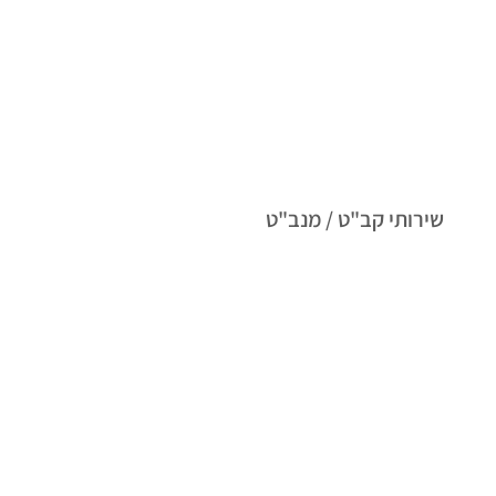
שירותי קב"ט / מנב"ט