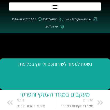
roni.su001@gmail.com
0506274265
פקס: 153-4-6253707
שירות 24/7
נשמח לעמוד לשירותכם ולייעץ בכל עת!
מעקבים במגזר העסקי והפרטי
הקודם
הבא
משרדי חקירות במרכז
איתור חשבונות בנק