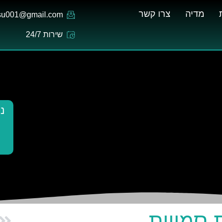
מדיה
צרו קשר
.su001@gmail.com
שירות 24/7
נ
סמויות