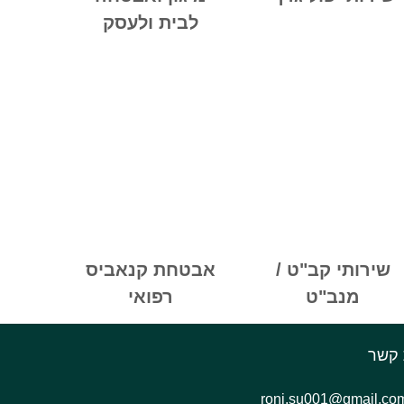
לבית ולעסק
שירותי קב"ט /
אבטחת קנאביס
מנב"ט
רפואי
 קשר
roni.su001@gmail.co